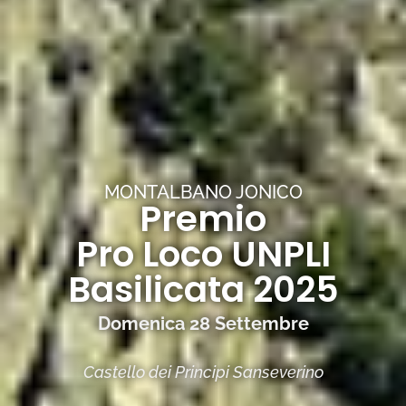
MONTALBANO JONICO
Premio
Pro Loco UNPLI
Basilicata 2025
Domenica 28 Settembre
Castello dei Principi Sanseverino