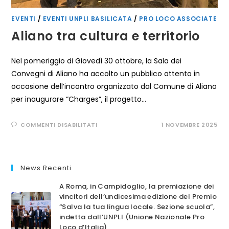
EVENTI
/
EVENTI UNPLI BASILICATA
/
PRO LOCO ASSOCIATE
Aliano tra cultura e territorio
Nel pomeriggio di Giovedì 30 ottobre, la Sala dei
Convegni di Aliano ha accolto un pubblico attento in
occasione dell’incontro organizzato dal Comune di Aliano
per inaugurare “Charges”, il progetto…
SU
COMMENTI DISABILITATI
1 NOVEMBRE 2025
ALIANO
TRA
CULTURA
E
TERRITORIO
News Recenti
A Roma, in Campidoglio, la premiazione dei
vincitori dell’undicesima edizione del Premio
“Salva la tua lingua locale. Sezione scuola”,
indetta dall’UNPLI (Unione Nazionale Pro
Loco d’Italia)