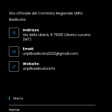
Sito Ufficiale del Comitato Regionale UNPLI
Basilicata
Indirizzo
Via della Liberà, 9 75010 Oliveto Lucano
(MT)
Email:
Opens
unplibasilicata2022@gmail.com
in
your
Website:
application
Opens
unplibasilicata.info
in
a
new
tab
Menù
Home