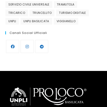
SERVIZIO CIVILE UNIVERSALE
TRAMUTOLA
TRICARICO
TRUNCELLITO
TURISMO DIGITALE
UNPLI
UNPLI BASILICATA
VIGGIANELLO
Canali Social Ufficiali
Opens
Opens
Opens
in
in
in
a
a
a
new
new
new
tab
tab
tab