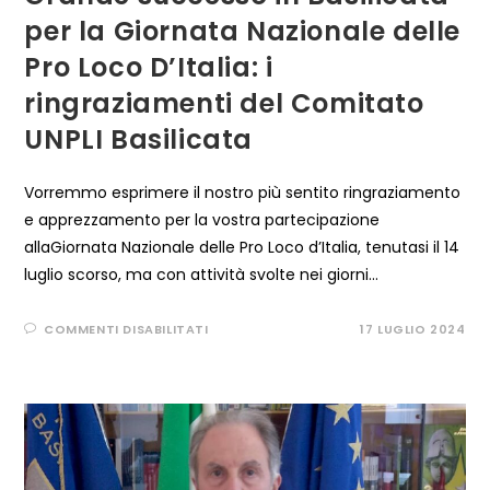
per la Giornata Nazionale delle
Pro Loco D’Italia: i
ringraziamenti del Comitato
UNPLI Basilicata
Vorremmo esprimere il nostro più sentito ringraziamento
e apprezzamento per la vostra partecipazione
allaGiornata Nazionale delle Pro Loco d’Italia, tenutasi il 14
luglio scorso, ma con attività svolte nei giorni…
SU
COMMENTI DISABILITATI
17 LUGLIO 2024
GRANDE
SUCCESSO
IN
BASILICATA
PER
LA
GIORNATA
NAZIONALE
DELLE
PRO
LOCO