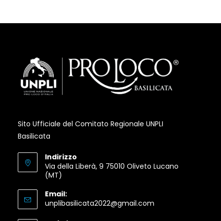
in
in
in
a
a
a
new
new
new
tab
tab
tab
Sito Ufficiale del Comitato Regionale UNPLI
Basilicata
Indirizzo
Via della Liberà, 9 75010 Oliveto Lucano
(MT)
Email:
Opens
unplibasilicata2022@gmail.com
in
your