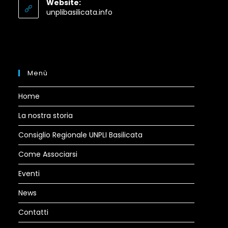
Website:
application
Opens
unplibasilicata.info
in
a
new
tab
Menù
Home
La nostra storia
Consiglio Regionale UNPLI Basilicata
Come Associarsi
Eventi
News
Contatti