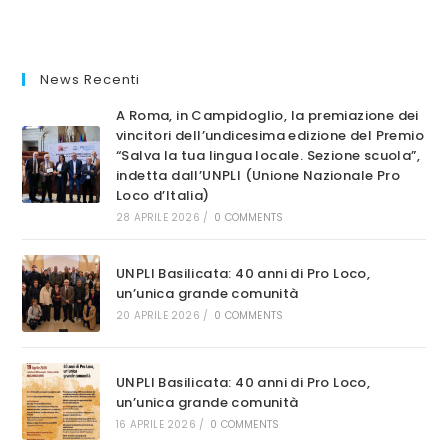
GIORNATA
NAZIONALE
PRO
LOCO
D’ITALIA
IL
News Recenti
MESSAGGIO
DEL
PRESIDENTE
A Roma, in Campidoglio, la premiazione dei
BARDI
vincitori dell’undicesima edizione del Premio
“Salva la tua lingua locale. Sezione scuola”,
indetta dall’UNPLI (Unione Nazionale Pro
Loco d’Italia)
28 APRILE 2026
/
0 COMMENTS
UNPLI Basilicata: 40 anni di Pro Loco,
un’unica grande comunità
20 APRILE 2026
/
0 COMMENTS
UNPLI Basilicata: 40 anni di Pro Loco,
un’unica grande comunità
16 APRILE 2026
/
0 COMMENTS