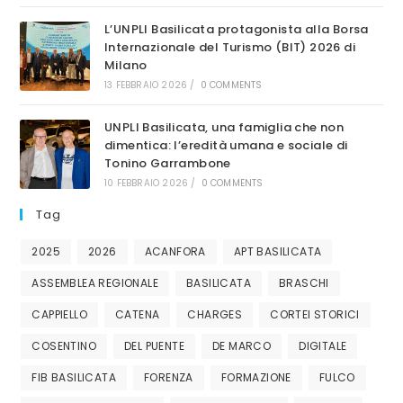
L’UNPLI Basilicata protagonista alla Borsa
Internazionale del Turismo (BIT) 2026 di
Milano
13 FEBBRAIO 2026
/
0 COMMENTS
UNPLI Basilicata, una famiglia che non
dimentica: l’eredità umana e sociale di
Tonino Garrambone
10 FEBBRAIO 2026
/
0 COMMENTS
Tag
2025
2026
ACANFORA
APT BASILICATA
ASSEMBLEA REGIONALE
BASILICATA
BRASCHI
CAPPIELLO
CATENA
CHARGES
CORTEI STORICI
COSENTINO
DEL PUENTE
DE MARCO
DIGITALE
FIB BASILICATA
FORENZA
FORMAZIONE
FULCO