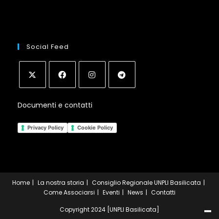
Social Feed
Opens
Opens
Opens
Opens
Documenti e contatti
in
in
in
in
a
a
a
a
Privacy Policy
Cookie Policy
new
new
new
new
tab
tab
tab
tab
Home
La nostra storia
Consiglio Regionale UNPLI Basilicata
Come Associarsi
Eventi
News
Contatti
Copyright 2024 [UNPLI Basilicata]