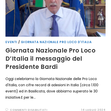
D’ITALIA:
I
RINGRAZIAMENTI
DEL
COMITATO
UNPLI
BASILICATA
EVENTI
/
GIORNATA NAZIONALE PRO LOCO D'ITALIA
Giornata Nazionale Pro Loco
D’Italia il messaggio del
Presidente Bardi
Oggi celebriamo la Giornata Nazionale delle Pro Loco
d'Italia, con cifre record di adesioni in Italia (circa 1.100
eventi) ed in Basilicata, dove abbiamo superato le 30
iniziative.E per le…
SU
COMMENTI DISABILITATI
14 LUGLIO 2024