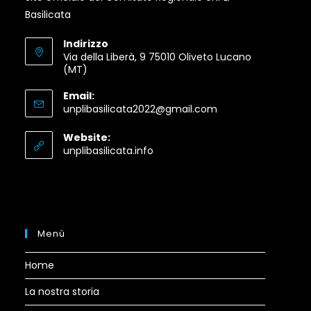
Basilicata
Indirizzo
Via della Liberà, 9 75010 Oliveto Lucano
(MT)
Email:
Opens
unplibasilicata2022@gmail.com
in
your
Website:
application
Opens
unplibasilicata.info
in
a
new
tab
Menù
Home
La nostra storia