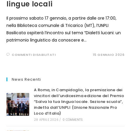
lingue locali
Il prossimo sabato 17 gennaio, a partire dalle ore 17:00,
nella Biblioteca comunale di Tricarico (MT), l’UNPLI
Basilicata ospiterà l’incontro sul tema “Dialetti lucani: un
patrimonio linguistico da conoscere e…
SU
COMMENTI DISABILITATI
15 GENNAIO 2026
“DIALETTI
LUCANI:
UN
PATRIMONIO
LINGUISTICO
DA
News Recenti
CONOSCERE
E
TUTELARE”,
A Roma, in Campidoglio, la premiazione dei
SABATO
vincitori dell’undicesima edizione del Premio
NEL
COMUNE
“Salva la tua lingua locale. Sezione scuola”,
DI
indetta dall’UNPLI (Unione Nazionale Pro
TRICARICO,
L’EVENTO
Loco d’Italia)
PROMOSSO
DALL’UNPLI
28 APRILE 2026
/
0 COMMENTS
BASILICATA,
IN
OCCASIONE