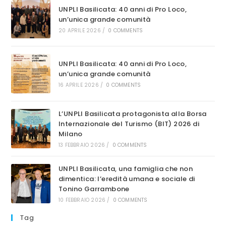
DELLA
UNPLI Basilicata: 40 anni di Pro Loco,
GIORNATA
NAZIONALE
un’unica grande comunità
DEL
20 APRILE 2026
/
0 COMMENTS
DIALETTO
E
DELLE
LINGUE
LOCALI
UNPLI Basilicata: 40 anni di Pro Loco,
un’unica grande comunità
16 APRILE 2026
/
0 COMMENTS
L’UNPLI Basilicata protagonista alla Borsa
Internazionale del Turismo (BIT) 2026 di
Milano
13 FEBBRAIO 2026
/
0 COMMENTS
UNPLI Basilicata, una famiglia che non
dimentica: l’eredità umana e sociale di
Tonino Garrambone
10 FEBBRAIO 2026
/
0 COMMENTS
Tag