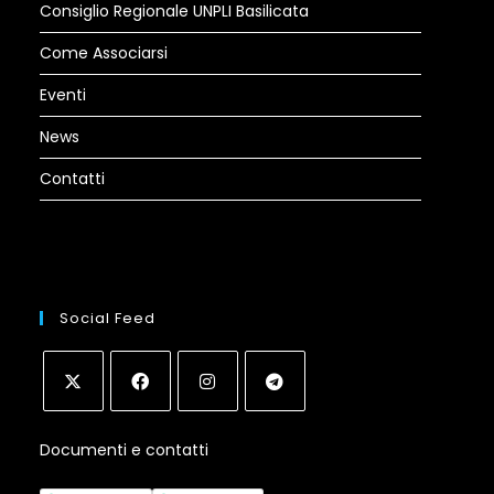
Consiglio Regionale UNPLI Basilicata
Come Associarsi
Eventi
News
Contatti
Social Feed
Opens
Opens
Opens
Opens
Documenti e contatti
in
in
in
in
a
a
a
a