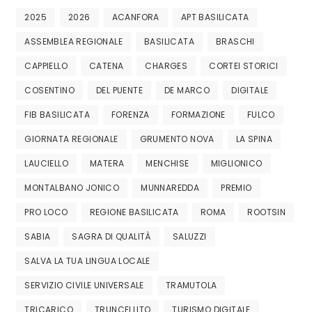
2025
2026
ACANFORA
APT BASILICATA
ASSEMBLEA REGIONALE
BASILICATA
BRASCHI
CAPPIELLO
CATENA
CHARGES
CORTEI STORICI
COSENTINO
DEL PUENTE
DE MARCO
DIGITALE
FIB BASILICATA
FORENZA
FORMAZIONE
FULCO
GIORNATA REGIONALE
GRUMENTO NOVA
LA SPINA
LAUCIELLO
MATERA
MENCHISE
MIGLIONICO
MONTALBANO JONICO
MUNNAREDDA
PREMIO
PRO LOCO
REGIONE BASILICATA
ROMA
ROOTSIN
SABIA
SAGRA DI QUALITÀ
SALUZZI
SALVA LA TUA LINGUA LOCALE
SERVIZIO CIVILE UNIVERSALE
TRAMUTOLA
TRICARICO
TRUNCELLITO
TURISMO DIGITALE