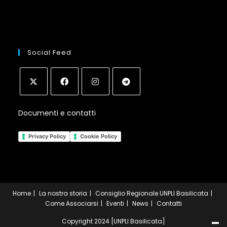
Social Feed
Opens
Opens
Opens
Opens
Documenti e contatti
in
in
in
in
a
a
a
a
Privacy Policy
Cookie Policy
new
new
new
new
tab
tab
tab
tab
Home
La nostra storia
Consiglio Regionale UNPLI Basilicata
Come Associarsi
Eventi
News
Contatti
Copyright 2024 [UNPLI Basilicata]