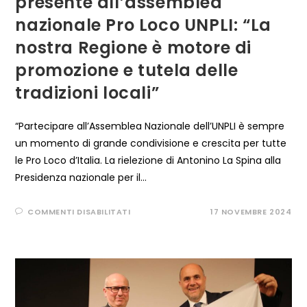
presente all’assemblea
nazionale Pro Loco UNPLI: “La
nostra Regione è motore di
promozione e tutela delle
tradizioni locali”
“Partecipare all’Assemblea Nazionale dell’UNPLI è sempre
un momento di grande condivisione e crescita per tutte
le Pro Loco d’Italia. La rielezione di Antonino La Spina alla
Presidenza nazionale per il…
SU
COMMENTI DISABILITATI
17 NOVEMBRE 2024
LA
DELEGAZIONE
LUCANA
PRESENTE
ALL’ASSEMBLEA
NAZIONALE
PRO
LOCO
UNPLI:
“LA