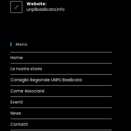
your
Website:
application
Opens
unplibasilicata.info
in
a
new
tab
Menù
Home
La nostra storia
Consiglio Regionale UNPLI Basilicata
Come Associarsi
Eventi
News
Contatti