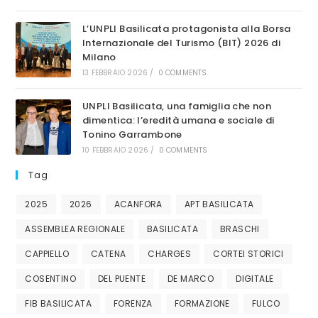
L’UNPLI Basilicata protagonista alla Borsa
Internazionale del Turismo (BIT) 2026 di
Milano
13 FEBBRAIO 2026
/
0 COMMENTS
UNPLI Basilicata, una famiglia che non
dimentica: l’eredità umana e sociale di
Tonino Garrambone
10 FEBBRAIO 2026
/
0 COMMENTS
Tag
2025
2026
ACANFORA
APT BASILICATA
ASSEMBLEA REGIONALE
BASILICATA
BRASCHI
CAPPIELLO
CATENA
CHARGES
CORTEI STORICI
COSENTINO
DEL PUENTE
DE MARCO
DIGITALE
FIB BASILICATA
FORENZA
FORMAZIONE
FULCO