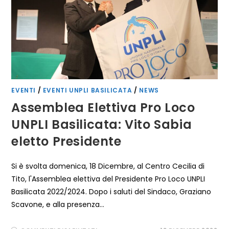
NOSTRA
REGIONE
È
MOTORE
DI
PROMOZIONE
E
TUTELA
DELLE
TRADIZIONI
LOCALI”
EVENTI
/
EVENTI UNPLI BASILICATA
/
NEWS
Assemblea Elettiva Pro Loco
UNPLI Basilicata: Vito Sabia
eletto Presidente
Si è svolta domenica, 18 Dicembre, al Centro Cecilia di
Tito, l'Assemblea elettiva del Presidente Pro Loco UNPLI
Basilicata 2022/2024. Dopo i saluti del Sindaco, Graziano
Scavone, e alla presenza…