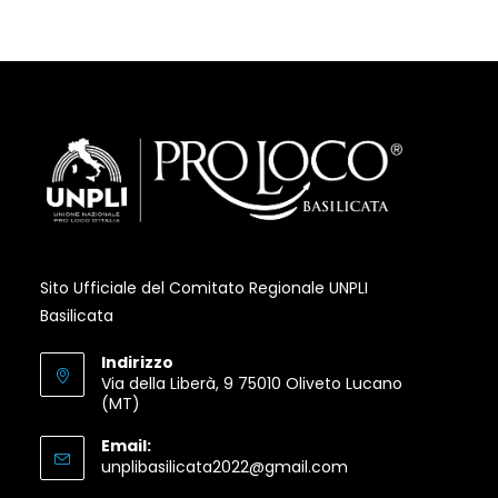
in
in
in
a
a
a
new
new
new
tab
tab
tab
Sito Ufficiale del Comitato Regionale UNPLI
Basilicata
Indirizzo
Via della Liberà, 9 75010 Oliveto Lucano
(MT)
Email:
Opens
unplibasilicata2022@gmail.com
in