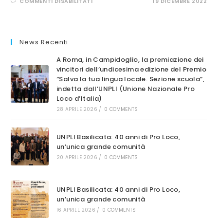
SU
COMMENTI DISABILITATI
19 DICEMBRE 2022
ASSEMBLEA
ELETTIVA
PRO
LOCO
UNPLI
BASILICATA:
News Recenti
VITO
SABIA
ELETTO
A Roma, in Campidoglio, la premiazione dei
PRESIDENTE
vincitori dell’undicesima edizione del Premio
“Salva la tua lingua locale. Sezione scuola”,
indetta dall’UNPLI (Unione Nazionale Pro
Loco d’Italia)
28 APRILE 2026
/
0 COMMENTS
UNPLI Basilicata: 40 anni di Pro Loco,
un’unica grande comunità
20 APRILE 2026
/
0 COMMENTS
UNPLI Basilicata: 40 anni di Pro Loco,
un’unica grande comunità
16 APRILE 2026
/
0 COMMENTS