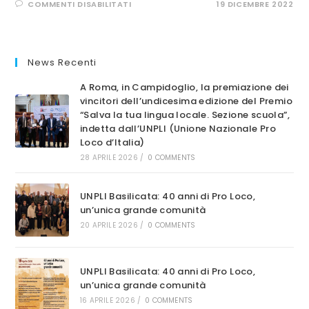
SU
COMMENTI DISABILITATI
19 DICEMBRE 2022
ASSEMBLEA
ELETTIVA
PRO
LOCO
UNPLI
BASILICATA:
News Recenti
VITO
SABIA
ELETTO
A Roma, in Campidoglio, la premiazione dei
PRESIDENTE
vincitori dell’undicesima edizione del Premio
“Salva la tua lingua locale. Sezione scuola”,
indetta dall’UNPLI (Unione Nazionale Pro
Loco d’Italia)
28 APRILE 2026
/
0 COMMENTS
UNPLI Basilicata: 40 anni di Pro Loco,
un’unica grande comunità
20 APRILE 2026
/
0 COMMENTS
UNPLI Basilicata: 40 anni di Pro Loco,
un’unica grande comunità
16 APRILE 2026
/
0 COMMENTS