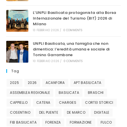
L’UNPLI Basilicata protagonista alla Borsa
Internazionale del Turismo (BIT) 2026 di
Milano
13 FEBBRAIO 2026
/
0 COMMENTS
UNPLI Basilicata, una famiglia che non
dimentica: l’eredità umana e sociale di
Tonino Garrambone
10 FEBBRAIO 2026
/
0 COMMENTS
Tag
2025
2026
ACANFORA
APT BASILICATA
ASSEMBLEA REGIONALE
BASILICATA
BRASCHI
CAPPIELLO
CATENA
CHARGES
CORTEI STORICI
COSENTINO
DEL PUENTE
DE MARCO
DIGITALE
FIB BASILICATA
FORENZA
FORMAZIONE
FULCO