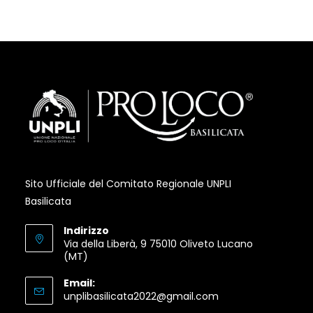
in
in
in
a
a
a
new
new
new
tab
tab
tab
Sito Ufficiale del Comitato Regionale UNPLI
Basilicata
Indirizzo
Via della Liberà, 9 75010 Oliveto Lucano
(MT)
Email:
Opens
unplibasilicata2022@gmail.com
in