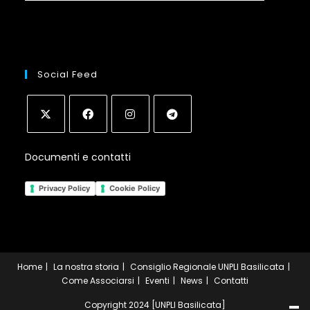
Social Feed
Opens
Opens
Opens
Opens
Documenti e contatti
in
in
in
in
a
a
a
a
Privacy Policy
Cookie Policy
new
new
new
new
tab
tab
tab
tab
Home
La nostra storia
Consiglio Regionale UNPLI Basilicata
Come Associarsi
Eventi
News
Contatti
Copyright 2024 [UNPLI Basilicata]