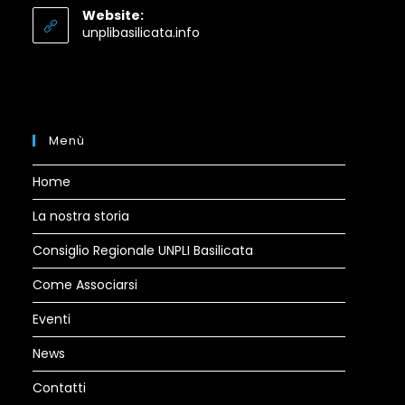
your
Website:
application
Opens
unplibasilicata.info
in
a
new
tab
Menù
Home
La nostra storia
Consiglio Regionale UNPLI Basilicata
Come Associarsi
Eventi
News
Contatti