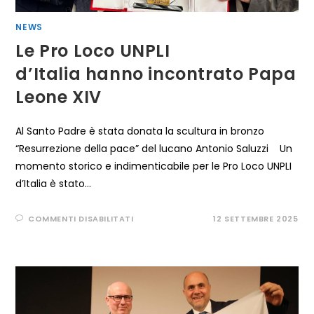
NEWS
Le Pro Loco UNPLI
d’Italia hanno incontrato Papa
Leone XIV
Al Santo Padre è stata donata la scultura in bronzo
“Resurrezione della pace” del lucano Antonio Saluzzi Un
momento storico e indimenticabile per le Pro Loco UNPLI
d’Italia è stato…
SU
COMMENTI DISABILITATI
12 SETTEMBRE 2025
LE
PRO
LOCO
UNPLI
D’ITALIA HANNO INCONTRATO
PAPA
LEONE
XIV