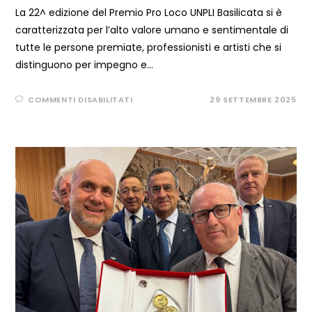
La 22^ edizione del Premio Pro Loco UNPLI Basilicata si è
caratterizzata per l’alto valore umano e sentimentale di
tutte le persone premiate, professionisti e artisti che si
distinguono per impegno e…
SU
COMMENTI DISABILITATI
29 SETTEMBRE 2025
GRANDE
SUCCESSO PER
LA
22^
EDIZIONE
DEL
PRESTIGIOSO
PREMIOPRO
LOCO UNPLI
BASILICATA