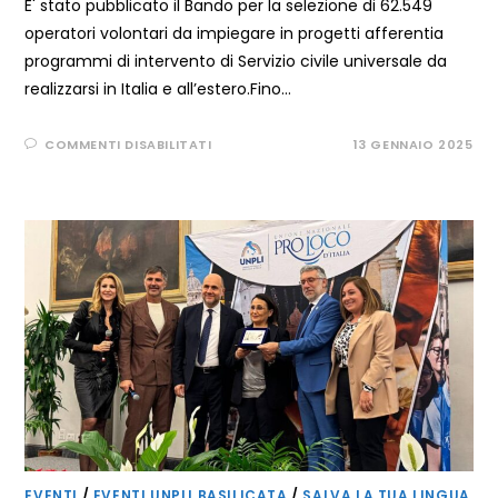
E' stato pubblicato il Bando per la selezione di 62.549
operatori volontari da impiegare in progetti afferentia
programmi di intervento di Servizio civile universale da
realizzarsi in Italia e all’estero.Fino…
SU
COMMENTI DISABILITATI
13 GENNAIO 2025
BANDO
PER
LA
SELEZIONE
DI
62.549
OPERATORI
VOLONTARI
DA
IMPIEGARE
IN
PROGETTI
DI
SERVIZIO
CIVILE
UNIVERSALE
–
SCADENZA
ORE
14:00
18
FEBBRAIO
2025
EVENTI
/
EVENTI UNPLI BASILICATA
/
SALVA LA TUA LINGUA