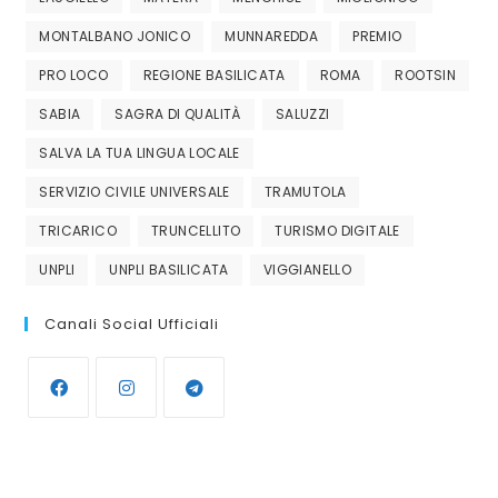
MONTALBANO JONICO
MUNNAREDDA
PREMIO
PRO LOCO
REGIONE BASILICATA
ROMA
ROOTSIN
SABIA
SAGRA DI QUALITÀ
SALUZZI
SALVA LA TUA LINGUA LOCALE
SERVIZIO CIVILE UNIVERSALE
TRAMUTOLA
TRICARICO
TRUNCELLITO
TURISMO DIGITALE
UNPLI
UNPLI BASILICATA
VIGGIANELLO
Canali Social Ufficiali
Opens
Opens
Opens
in
in
in
a
a
a