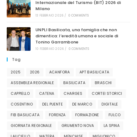
Internazionale del Turismo (BIT) 2026 di
Milano
13 FEBBRAIO 2026
/
0 COMMENTS
UNPLI Basilicata, una famiglia che non
dimentica: l’eredità umana e sociale di
Tonino Garrambone
10 FEBBRAIO 2026
/
0 COMMENTS
Tag
2025
2026
ACANFORA
APT BASILICATA
ASSEMBLEA REGIONALE
BASILICATA
BRASCHI
CAPPIELLO
CATENA
CHARGES
CORTEI STORICI
COSENTINO
DEL PUENTE
DE MARCO
DIGITALE
FIB BASILICATA
FORENZA
FORMAZIONE
FULCO
GIORNATA REGIONALE
GRUMENTO NOVA
LA SPINA
LAUCIELLO
MATERA
MENCHISE
MIGLIONICO