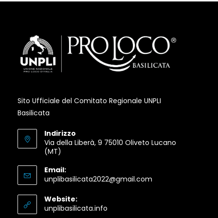
new
new
new
tab
tab
tab
Sito Ufficiale del Comitato Regionale UNPLI
Basilicata
Indirizzo
Via della Liberà, 9 75010 Oliveto Lucano
(MT)
Email:
Opens
unplibasilicata2022@gmail.com
in
your
Website:
application
Opens
unplibasilicata.info
in