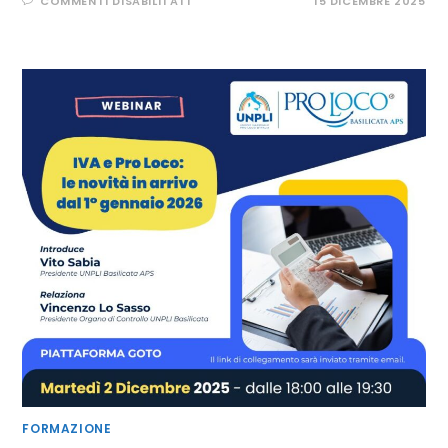
COMMENTI DISABILITATI
15 DICEMBRE 2025
IL
CENSIMENTO
DEL
PATRIMONIO
CULTURALE
IMMATERIALE:
UNPLI
PROTAGONISTA
ALLA
CAMERA
DEI
DEPUTATI
FORMAZIONE