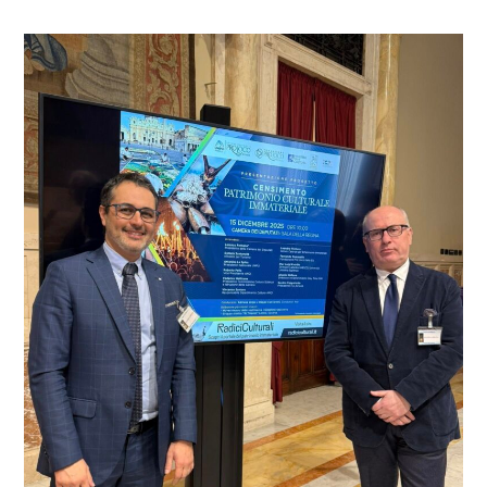
TESSERAMENTO
UNPLI
PER
L’ANNO
2026,
LE
PAROLE
DEL
PRESIDENTE
SABIA