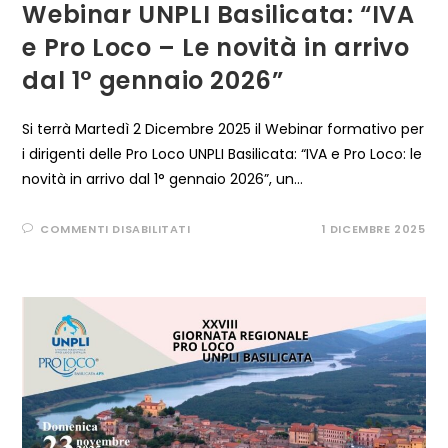
Webinar UNPLI Basilicata: “IVA
e Pro Loco – Le novità in arrivo
dal 1° gennaio 2026”
Si terrà Martedì 2 Dicembre 2025 il Webinar formativo per
i dirigenti delle Pro Loco UNPLI Basilicata: “IVA e Pro Loco: le
novità in arrivo dal 1° gennaio 2026”, un…
SU
COMMENTI DISABILITATI
1 DICEMBRE 2025
WEBINAR
UNPLI
BASILICATA:
“IVA
E
PRO
LOCO
–
LE
NOVITÀ
IN
ARRIVO
DAL
1°
GENNAIO
2026”