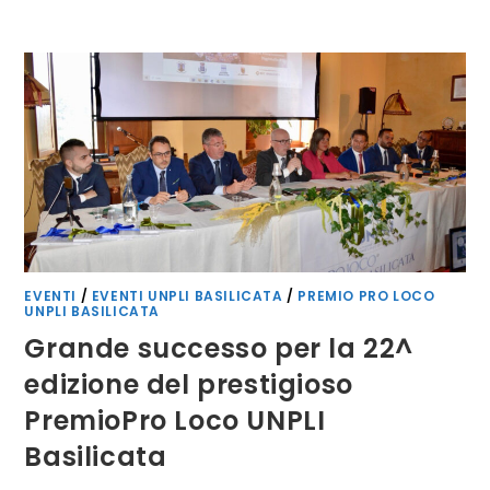
PATRIMONIO
IMMATERIALE
E
COMUNICAZIONE
EFFICACE:
GIORNATA
DI
FORMAZIONE
PER
I
VOLONTARI
DEL
SERVIZIO
CIVILE
UNIVERSALE
UNPLI
BASILICATA
EVENTI
/
EVENTI UNPLI BASILICATA
/
PREMIO PRO LOCO
UNPLI BASILICATA
Grande successo per la 22^
edizione del prestigioso
PremioPro Loco UNPLI
Basilicata