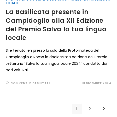
LOCALE
La Basilicata presente in
Campidoglio alla XII Edizione
del Premio Salva la tua lingua
locale
Si è tenuta ieri presso la sala della Protomoteca del
Campidoglio a Roma la dodicesima edizione del Premio
Letterario "Salva la tua lingua locale 2024" condotta dai
noti volti Rai,…
SU
COMMENTI DISABILITATI
13 DICEMBRE 2024
LA
BASILICATA
PRESENTE
IN
CAMPIDOGLIO
ALLA
XII
1
2
Vai all
EDIZIONE
DEL
PREMIO