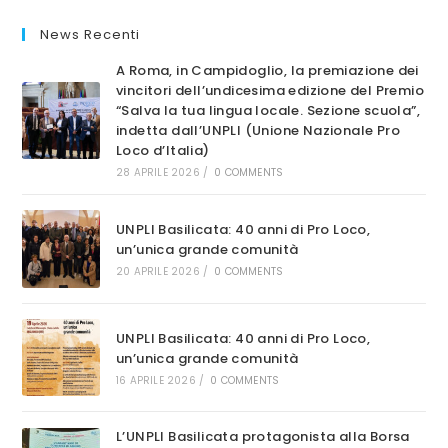
SALVA
LA
News Recenti
TUA
LINGUA
LOCALE
A Roma, in Campidoglio, la premiazione dei
vincitori dell’undicesima edizione del Premio
“Salva la tua lingua locale. Sezione scuola”,
indetta dall’UNPLI (Unione Nazionale Pro
Loco d’Italia)
28 APRILE 2026
/
0 COMMENTS
UNPLI Basilicata: 40 anni di Pro Loco,
un’unica grande comunità
20 APRILE 2026
/
0 COMMENTS
UNPLI Basilicata: 40 anni di Pro Loco,
un’unica grande comunità
16 APRILE 2026
/
0 COMMENTS
L’UNPLI Basilicata protagonista alla Borsa