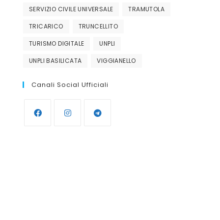
SERVIZIO CIVILE UNIVERSALE
TRAMUTOLA
TRICARICO
TRUNCELLITO
TURISMO DIGITALE
UNPLI
UNPLI BASILICATA
VIGGIANELLO
Canali Social Ufficiali
ice 365
Outlook Live
Opens
Opens
Opens
in
in
in
a
a
a
new
new
new
tab
tab
tab