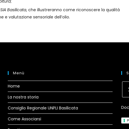
oltura
;
SIA Basilicata
, che illustreranno come riconoscere la qualità
e e valutazione sensoriale dell’olio.
Menù
S
Home
La nostra storia
Op
Doc
in
Consiglio Regionale UNPLI Basilicata
a
Come Associarsi
P
ne