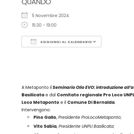
QUANDO
5 Novembre 2024
15:30 - 19:00
AGGIUNGI AL CALENDARIO
Download ICS
Google Cal
A Metaponto il
Seminario Olio EVO: introduzione all’as
Basilicata
e dal
Comitato regionale Pro Loco UNPLI
Loco Metaponto
e il
Comune Di Bernalda
.
Intervengono:
Pino Gallo
,
Presidente ProLocoMetaponto
;
Vito Sabia
,
Presidente UNPLI Basilicata
;