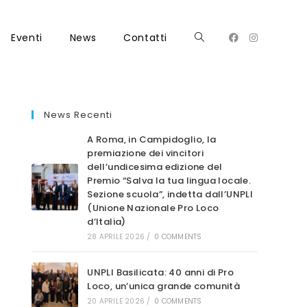
Eventi
News
Contatti
Attiva/disattiva
la
News Recenti
A Roma, in Campidoglio, la
premiazione dei vincitori
dell’undicesima edizione del
Premio “Salva la tua lingua locale.
ricerca
Sezione scuola”, indetta dall’UNPLI
(Unione Nazionale Pro Loco
d’Italia)
28 APRILE 2026
/
0 COMMENTS
sul
UNPLI Basilicata: 40 anni di Pro
Loco, un’unica grande comunità
20 APRILE 2026
/
0 COMMENTS