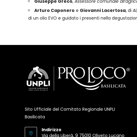
Giuseppe Greco
,
Assessore comunale all’agric
Arturo Caponero
e
Giovanni Lacertosa
, di
AL
di un olio EVO e guidato i presenti nella degustazion
Sito Ufficiale del Comitato Regionale UNPLI
Basilicata
Indirizzo
Via della Liberà, 9 75010 Oliveto Lucano