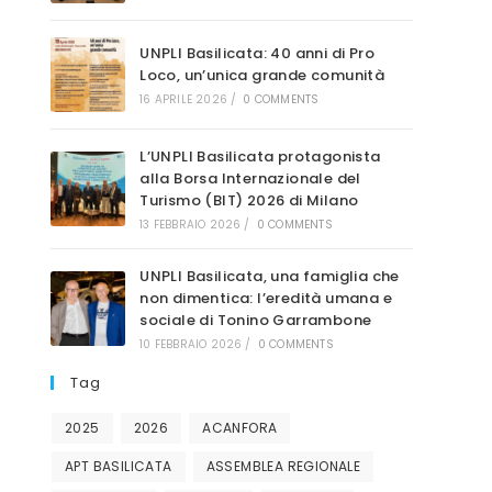
sito
UNPLI Basilicata: 40 anni di Pro
Loco, un’unica grande comunità
16 APRILE 2026
/
0 COMMENTS
L’UNPLI Basilicata protagonista
web
alla Borsa Internazionale del
Turismo (BIT) 2026 di Milano
13 FEBBRAIO 2026
/
0 COMMENTS
UNPLI Basilicata, una famiglia che
non dimentica: l’eredità umana e
sociale di Tonino Garrambone
10 FEBBRAIO 2026
/
0 COMMENTS
Tag
2025
2026
ACANFORA
APT BASILICATA
ASSEMBLEA REGIONALE