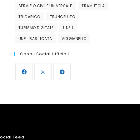
SERVIZIO CIVILE UNIVERSALE
TRAMUTOLA
TRICARICO
TRUNCELLITO
TURISMO DIGITALE
UNPLI
UNPLI BASILICATA
VIGGIANELLO
Canali Social Ufficiali
Opens
Opens
Opens
in
in
in
a
a
a
new
new
new
tab
tab
tab
ocial Feed