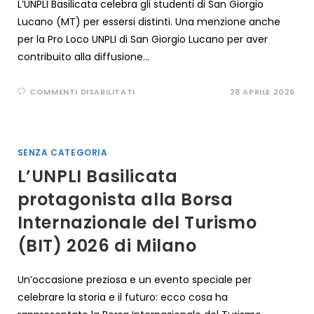
L’UNPLI Basilicata celebra gli studenti di San Giorgio
Lucano (MT) per essersi distinti. Una menzione anche
per la Pro Loco UNPLI di San Giorgio Lucano per aver
contribuito alla diffusione…
SU
COMMENTI DISABILITATI
28 APRILE 2026
A
ROMA,
IN
CAMPIDOGLIO,
LA
PREMIAZIONE
SENZA CATEGORIA
DEI
VINCITORI
L’UNPLI Basilicata
DELL’UNDICESIMA
EDIZIONE
DEL
protagonista alla Borsa
PREMIO
“SALVA
Internazionale del Turismo
LA
TUA
LINGUA
(BIT) 2026 di Milano
LOCALE.
SEZIONE
SCUOLA”,
INDETTA
Un’occasione preziosa e un evento speciale per
DALL’UNPLI
(UNIONE
celebrare la storia e il futuro: ecco cosa ha
NAZIONALE
PRO