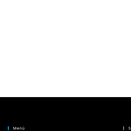
Menù
S