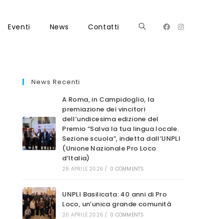
Eventi
News
Contatti
Attiva/disattiva
la
News Recenti
A Roma, in Campidoglio, la
premiazione dei vincitori
dell’undicesima edizione del
Premio “Salva la tua lingua locale.
ricerca
Sezione scuola”, indetta dall’UNPLI
(Unione Nazionale Pro Loco
d’Italia)
28 APRILE 2026
/
0 COMMENTS
sul
UNPLI Basilicata: 40 anni di Pro
Loco, un’unica grande comunità
20 APRILE 2026
/
0 COMMENTS