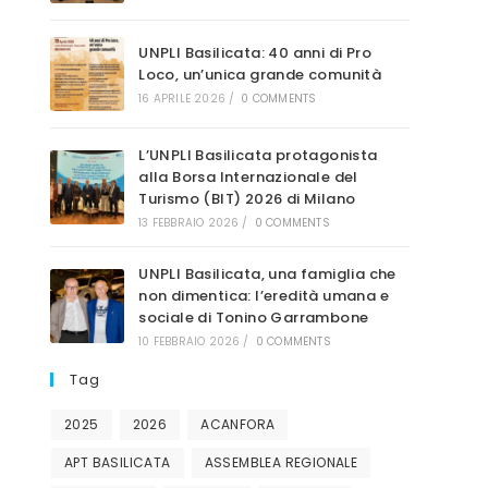
sito
UNPLI Basilicata: 40 anni di Pro
Loco, un’unica grande comunità
16 APRILE 2026
/
0 COMMENTS
L’UNPLI Basilicata protagonista
web
alla Borsa Internazionale del
Turismo (BIT) 2026 di Milano
13 FEBBRAIO 2026
/
0 COMMENTS
UNPLI Basilicata, una famiglia che
non dimentica: l’eredità umana e
sociale di Tonino Garrambone
10 FEBBRAIO 2026
/
0 COMMENTS
Tag
2025
2026
ACANFORA
APT BASILICATA
ASSEMBLEA REGIONALE