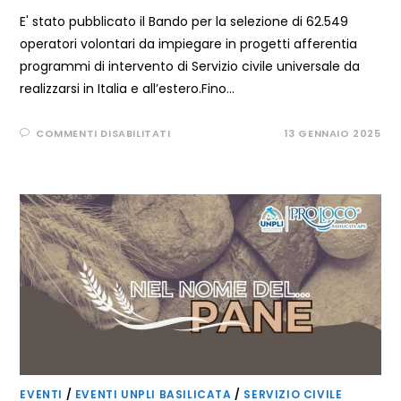
E' stato pubblicato il Bando per la selezione di 62.549
operatori volontari da impiegare in progetti afferentia
programmi di intervento di Servizio civile universale da
realizzarsi in Italia e all’estero.Fino…
SU
COMMENTI DISABILITATI
13 GENNAIO 2025
BANDO
PER
LA
SELEZIONE
DI
62.549
OPERATORI
VOLONTARI
DA
IMPIEGARE
IN
PROGETTI
DI
SERVIZIO
CIVILE
UNIVERSALE
–
SCADENZA
ORE
14:00
18
FEBBRAIO
EVENTI
/
EVENTI UNPLI BASILICATA
/
SERVIZIO CIVILE
2025