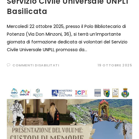
Servizio Civile Universale UNPLI
Basilicata
Mercoledì 22 ottobre 2025, presso il Polo Bibliotecario di
Potenza (Via Don Minzoni, 36), si terrà un’importante
giornata di formazione dedicata ai volontari del Servizio
Civile Universale UNPLI, promossa da…
SU
COMMENTI DISABILITATI
19 OTTOBRE 2025
TURISMO,
PATRIMONIO
IMMATERIALE
E
COMUNICAZIONE
EFFICACE:
GIORNATA
DI
FORMAZIONE
PER
I
VOLONTARI
DEL
SERVIZIO
CIVILE
UNIVERSALE
UNPLI
BASILICATA