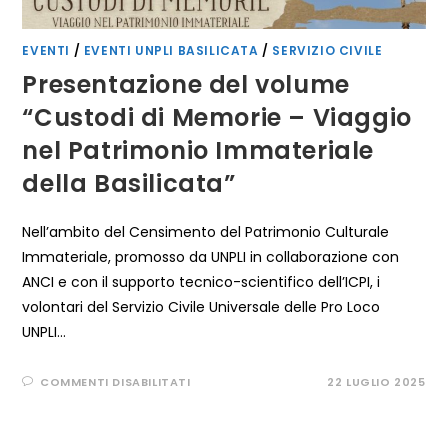
EVENTI
/
EVENTI UNPLI BASILICATA
/
SERVIZIO CIVILE
Presentazione del volume
“Custodi di Memorie – Viaggio
nel Patrimonio Immateriale
della Basilicata”
Nell’ambito del Censimento del Patrimonio Culturale
Immateriale, promosso da UNPLI in collaborazione con
ANCI e con il supporto tecnico-scientifico dell’ICPI, i
volontari del Servizio Civile Universale delle Pro Loco
UNPLI…
SU
COMMENTI DISABILITATI
22 LUGLIO 2025
PRESENTAZIONE
DEL
VOLUME
“CUSTODI
DI