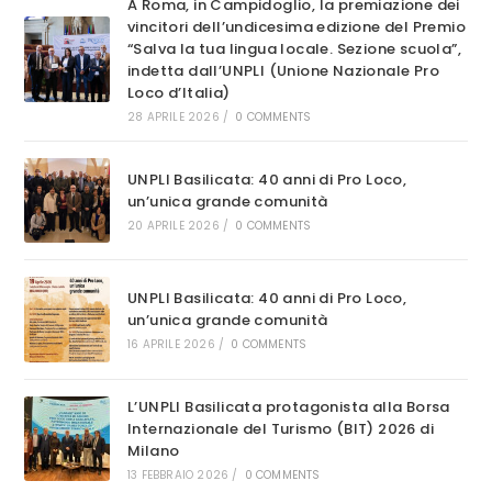
A Roma, in Campidoglio, la premiazione dei
DI
vincitori dell’undicesima edizione del Premio
SERVIZIO
CIVILE
“Salva la tua lingua locale. Sezione scuola”,
UNIVERSALE
indetta dall’UNPLI (Unione Nazionale Pro
DELLE
PRO
Loco d’Italia)
LOCO
UNPLI
28 APRILE 2026
/
0 COMMENTS
BASILICATA
UNPLI Basilicata: 40 anni di Pro Loco,
un’unica grande comunità
20 APRILE 2026
/
0 COMMENTS
UNPLI Basilicata: 40 anni di Pro Loco,
un’unica grande comunità
16 APRILE 2026
/
0 COMMENTS
L’UNPLI Basilicata protagonista alla Borsa
Internazionale del Turismo (BIT) 2026 di
Milano
13 FEBBRAIO 2026
/
0 COMMENTS