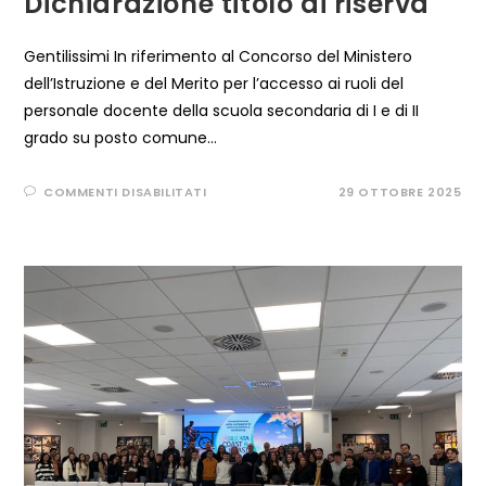
Dichiarazione titolo di riserva
Gentilissimi In riferimento al Concorso del Ministero
dell’Istruzione e del Merito per l’accesso ai ruoli del
personale docente della scuola secondaria di I e di II
grado su posto comune…
SU
COMMENTI DISABILITATI
29 OTTOBRE 2025
CONCORSO
DOCENTI
PNRR
–
DICHIARAZIONE
TITOLO
DI
RISERVA