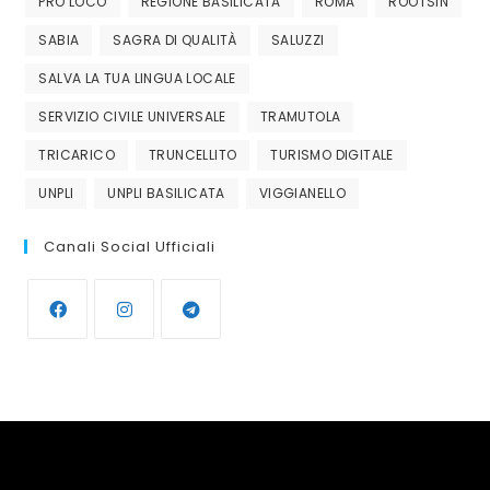
PRO LOCO
REGIONE BASILICATA
ROMA
ROOTSIN
SABIA
SAGRA DI QUALITÀ
SALUZZI
SALVA LA TUA LINGUA LOCALE
SERVIZIO CIVILE UNIVERSALE
TRAMUTOLA
TRICARICO
TRUNCELLITO
TURISMO DIGITALE
UNPLI
UNPLI BASILICATA
VIGGIANELLO
Canali Social Ufficiali
Opens
Opens
Opens
in
in
in
a
a
a
new
new
new
tab
tab
tab