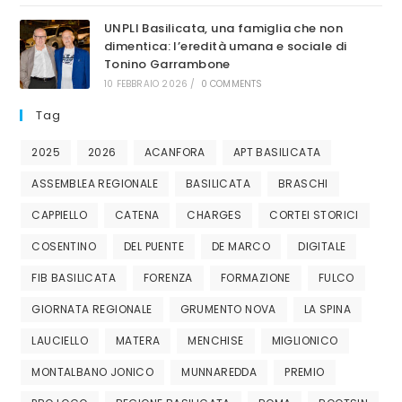
UNPLI Basilicata, una famiglia che non
dimentica: l’eredità umana e sociale di
Tonino Garrambone
10 FEBBRAIO 2026
/
0 COMMENTS
Tag
2025
2026
ACANFORA
APT BASILICATA
ASSEMBLEA REGIONALE
BASILICATA
BRASCHI
CAPPIELLO
CATENA
CHARGES
CORTEI STORICI
COSENTINO
DEL PUENTE
DE MARCO
DIGITALE
FIB BASILICATA
FORENZA
FORMAZIONE
FULCO
GIORNATA REGIONALE
GRUMENTO NOVA
LA SPINA
LAUCIELLO
MATERA
MENCHISE
MIGLIONICO
MONTALBANO JONICO
MUNNAREDDA
PREMIO