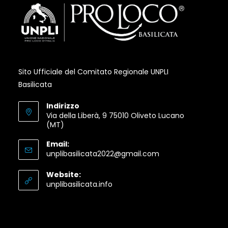
Sito Ufficiale del Comitato Regionale UNPLI
Basilicata
Indirizzo
Via della Liberà, 9 75010 Oliveto Lucano
(MT)
Email:
Opens
unplibasilicata2022@gmail.com
in
your
Website:
application
Opens
unplibasilicata.info
in
a
new
tab