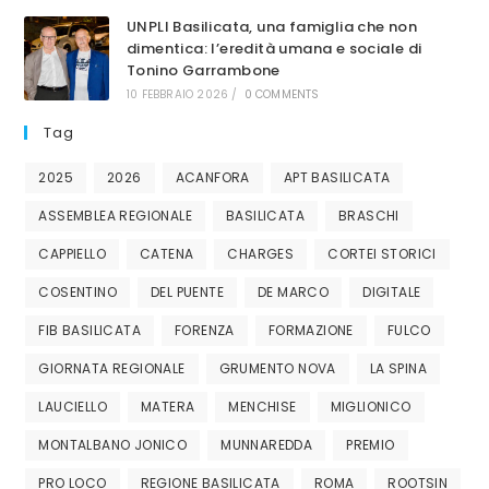
UNPLI Basilicata, una famiglia che non
dimentica: l’eredità umana e sociale di
Tonino Garrambone
10 FEBBRAIO 2026
/
0 COMMENTS
Tag
2025
2026
ACANFORA
APT BASILICATA
ASSEMBLEA REGIONALE
BASILICATA
BRASCHI
CAPPIELLO
CATENA
CHARGES
CORTEI STORICI
COSENTINO
DEL PUENTE
DE MARCO
DIGITALE
FIB BASILICATA
FORENZA
FORMAZIONE
FULCO
GIORNATA REGIONALE
GRUMENTO NOVA
LA SPINA
LAUCIELLO
MATERA
MENCHISE
MIGLIONICO
MONTALBANO JONICO
MUNNAREDDA
PREMIO
PRO LOCO
REGIONE BASILICATA
ROMA
ROOTSIN