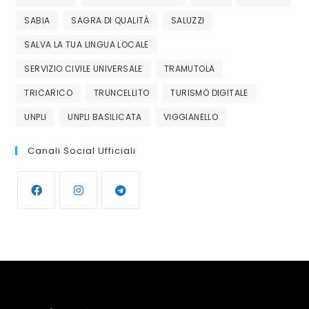
SABIA
SAGRA DI QUALITÀ
SALUZZI
SALVA LA TUA LINGUA LOCALE
SERVIZIO CIVILE UNIVERSALE
TRAMUTOLA
TRICARICO
TRUNCELLITO
TURISMO DIGITALE
UNPLI
UNPLI BASILICATA
VIGGIANELLO
Canali Social Ufficiali
Opens
Opens
Opens
in
in
in
a
a
a
new
new
new
tab
tab
tab