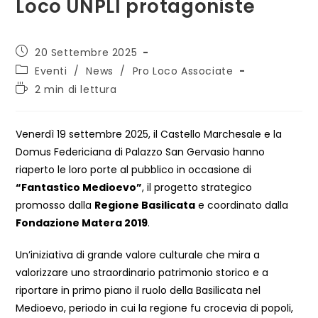
Loco UNPLI protagoniste
Articolo
20 Settembre 2025
pubblicato:
Categoria
Eventi
/
News
/
Pro Loco Associate
dell'articolo:
Tempo
2 min di lettura
di
lettura:
Venerdì 19 settembre 2025, il Castello Marchesale e la
Domus Federiciana di Palazzo San Gervasio hanno
riaperto le loro porte al pubblico in occasione di
“Fantastico Medioevo”
, il progetto strategico
promosso dalla
Regione Basilicata
e coordinato dalla
Fondazione Matera 2019
.
Un’iniziativa di grande valore culturale che mira a
valorizzare uno straordinario patrimonio storico e a
riportare in primo piano il ruolo della Basilicata nel
Medioevo, periodo in cui la regione fu crocevia di popoli,