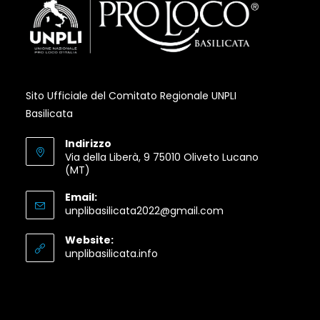
Sito Ufficiale del Comitato Regionale UNPLI
Basilicata
Indirizzo
Via della Liberà, 9 75010 Oliveto Lucano
(MT)
Email:
Opens
unplibasilicata2022@gmail.com
in
your
Website:
application
Opens
unplibasilicata.info
in
a
new
tab