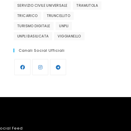
SERVIZIO CIVILE UNIVERSALE
TRAMUTOLA
TRICARICO
TRUNCELLITO
TURISMO DIGITALE
UNPLI
UNPLI BASILICATA
VIGGIANELLO
Canali Social Ufficiali
Opens
Opens
Opens
in
in
in
a
a
a
new
new
new
tab
tab
tab
ocial Feed