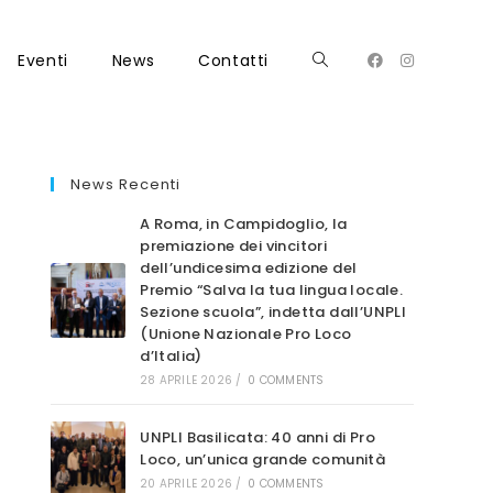
Eventi
News
Contatti
Attiva/disattiva
la
News Recenti
A Roma, in Campidoglio, la
premiazione dei vincitori
dell’undicesima edizione del
Premio “Salva la tua lingua locale.
ricerca
Sezione scuola”, indetta dall’UNPLI
(Unione Nazionale Pro Loco
d’Italia)
28 APRILE 2026
/
0 COMMENTS
sul
UNPLI Basilicata: 40 anni di Pro
Loco, un’unica grande comunità
20 APRILE 2026
/
0 COMMENTS