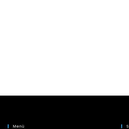
Menù
S