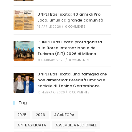
sito
UNPLI Basilicata: 40 anni di Pro
Loco, un’unica grande comunità
16 APRILE 2026
/
0 COMMENTS
L’UNPLI Basilicata protagonista
web
alla Borsa Internazionale del
Turismo (BIT) 2026 di Milano
13 FEBBRAIO 2026
/
0 COMMENTS
UNPLI Basilicata, una famiglia che
non dimentica: l’eredità umana e
sociale di Tonino Garrambone
10 FEBBRAIO 2026
/
0 COMMENTS
Tag
2025
2026
ACANFORA
APT BASILICATA
ASSEMBLEA REGIONALE