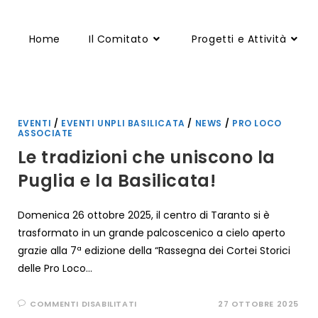
Home
Il Comitato
Progetti e Attività
EVENTI
/
EVENTI UNPLI BASILICATA
/
NEWS
/
PRO LOCO
ASSOCIATE
Le tradizioni che uniscono la
Puglia e la Basilicata!
Domenica 26 ottobre 2025, il centro di Taranto si è
trasformato in un grande palcoscenico a cielo aperto
grazie alla 7ª edizione della “Rassegna dei Cortei Storici
delle Pro Loco…
SU
COMMENTI DISABILITATI
27 OTTOBRE 2025
LE