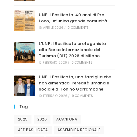
sito
UNPLI Basilicata: 40 anni di Pro
Loco, un’unica grande comunità
16 APRILE 2026
/
0 COMMENTS
L’UNPLI Basilicata protagonista
web
alla Borsa Internazionale del
Turismo (BIT) 2026 di Milano
13 FEBBRAIO 2026
/
0 COMMENTS
UNPLI Basilicata, una famiglia che
non dimentica: l’eredità umana e
sociale di Tonino Garrambone
10 FEBBRAIO 2026
/
0 COMMENTS
Tag
2025
2026
ACANFORA
APT BASILICATA
ASSEMBLEA REGIONALE