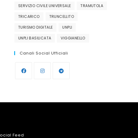
SERVIZIO CIVILE UNIVERSALE
TRAMUTOLA
TRICARICO
TRUNCELLITO
TURISMO DIGITALE
UNPLI
UNPLI BASILICATA
VIGGIANELLO
Canali Social Ufficiali
Opens
Opens
Opens
in
in
in
a
a
a
new
new
new
tab
tab
tab
ocial Feed