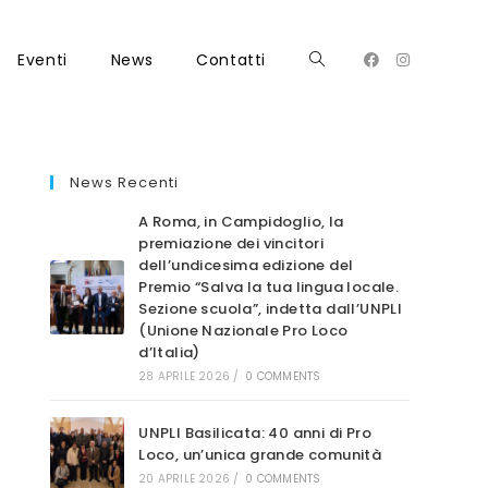
Eventi
News
Contatti
Attiva/disattiva
la
News Recenti
A Roma, in Campidoglio, la
premiazione dei vincitori
dell’undicesima edizione del
Premio “Salva la tua lingua locale.
ricerca
Sezione scuola”, indetta dall’UNPLI
(Unione Nazionale Pro Loco
d’Italia)
28 APRILE 2026
/
0 COMMENTS
sul
UNPLI Basilicata: 40 anni di Pro
Loco, un’unica grande comunità
20 APRILE 2026
/
0 COMMENTS