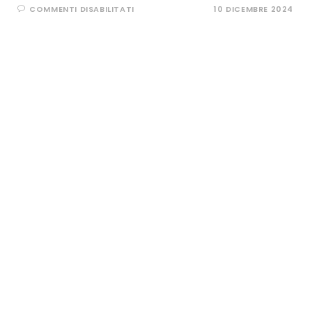
SU
COMMENTI DISABILITATI
10 DICEMBRE 2024
SALVA
LA
TUA
LINGUA
LOCALE:
PREMIAZIONE
AL
CAMPIDOGLIO
GIOVEDÌ
12
DICEMBRE