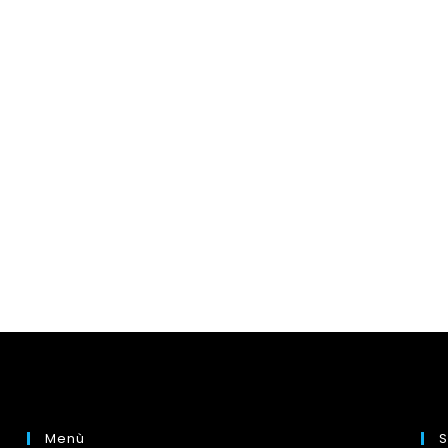
Menù
S