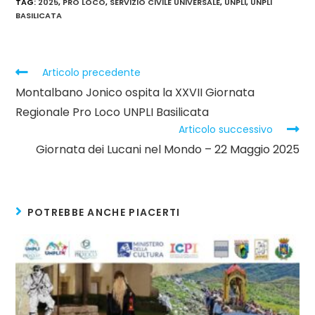
TAG
:
2025
,
PRO LOCO
,
SERVIZIO CIVILE UNIVERSALE
,
UNPLI
,
UNPLI
BASILICATA
Leggi
Articolo precedente
altri
Montalbano Jonico ospita la XXVII Giornata
articoli
Regionale Pro Loco UNPLI Basilicata
Articolo successivo
Giornata dei Lucani nel Mondo – 22 Maggio 2025
POTREBBE ANCHE PIACERTI