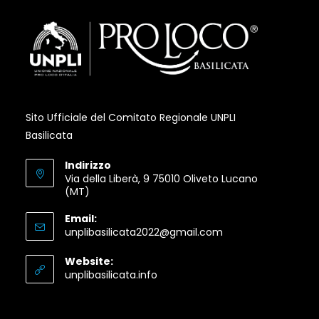
Sito Ufficiale del Comitato Regionale UNPLI
Basilicata
Indirizzo
Via della Liberà, 9 75010 Oliveto Lucano
(MT)
Email:
Opens
unplibasilicata2022@gmail.com
in
your
Website:
application
Opens
unplibasilicata.info
in
a
new