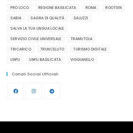
PRO LOCO
REGIONE BASILICATA
ROMA
ROOTSIN
SABIA
SAGRA DI QUALITÀ
SALUZZI
SALVA LA TUA LINGUA LOCALE
SERVIZIO CIVILE UNIVERSALE
TRAMUTOLA
TRICARICO
TRUNCELLITO
TURISMO DIGITALE
UNPLI
UNPLI BASILICATA
VIGGIANELLO
Canali Social Ufficiali
Opens
Opens
Opens
in
in
in
a
a
a
new
new
new
tab
tab
tab