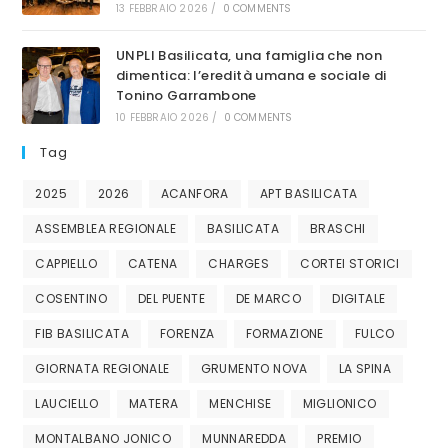
13 FEBBRAIO 2026
/
0 COMMENTS
UNPLI Basilicata, una famiglia che non
dimentica: l’eredità umana e sociale di
Tonino Garrambone
10 FEBBRAIO 2026
/
0 COMMENTS
Tag
2025
2026
ACANFORA
APT BASILICATA
ASSEMBLEA REGIONALE
BASILICATA
BRASCHI
CAPPIELLO
CATENA
CHARGES
CORTEI STORICI
COSENTINO
DEL PUENTE
DE MARCO
DIGITALE
FIB BASILICATA
FORENZA
FORMAZIONE
FULCO
GIORNATA REGIONALE
GRUMENTO NOVA
LA SPINA
LAUCIELLO
MATERA
MENCHISE
MIGLIONICO
MONTALBANO JONICO
MUNNAREDDA
PREMIO