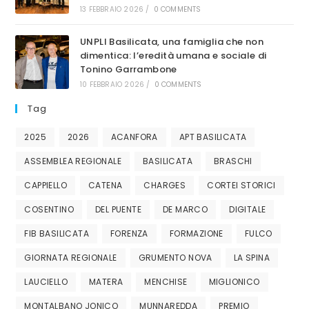
13 FEBBRAIO 2026
/
0 COMMENTS
UNPLI Basilicata, una famiglia che non
dimentica: l’eredità umana e sociale di
Tonino Garrambone
10 FEBBRAIO 2026
/
0 COMMENTS
Tag
2025
2026
ACANFORA
APT BASILICATA
ASSEMBLEA REGIONALE
BASILICATA
BRASCHI
CAPPIELLO
CATENA
CHARGES
CORTEI STORICI
COSENTINO
DEL PUENTE
DE MARCO
DIGITALE
FIB BASILICATA
FORENZA
FORMAZIONE
FULCO
GIORNATA REGIONALE
GRUMENTO NOVA
LA SPINA
LAUCIELLO
MATERA
MENCHISE
MIGLIONICO
MONTALBANO JONICO
MUNNAREDDA
PREMIO