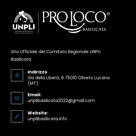
tab
tab
tab
Sito Ufficiale del Comitato Regionale UNPLI
Basilicata
Indirizzo
Via della Liberà, 9 75010 Oliveto Lucano
(MT)
Email:
Opens
unplibasilicata2022@gmail.com
in
your
Website:
application
Opens
unplibasilicata.info
in
a
new