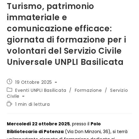
Turismo, patrimonio
immateriale e
comunicazione efficace:
giornata di formazione per i
volontari del Servizio Civile
Universale UNPLI Basilicata
Articolo
19 Ottobre 2025
pubblicato:
Categoria
Eventi UNPLI Basilicata
/
Formazione
/
Servizio
dell'articolo:
Civile
Tempo
1 min di lettura
di
lettura:
Mercoledì 22 ottobre 2025
, presso il
Polo
Bibliotecario di Potenza
(Via Don Minzoni, 36), si terrà