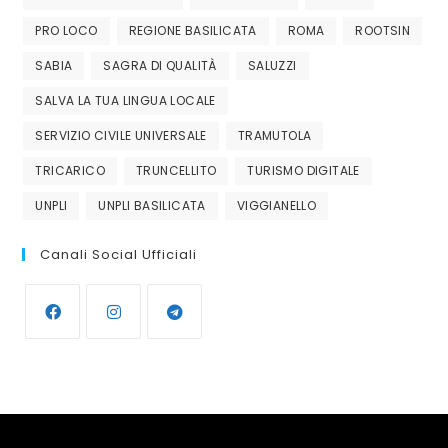
PRO LOCO
REGIONE BASILICATA
ROMA
ROOTSIN
SABIA
SAGRA DI QUALITÀ
SALUZZI
SALVA LA TUA LINGUA LOCALE
SERVIZIO CIVILE UNIVERSALE
TRAMUTOLA
TRICARICO
TRUNCELLITO
TURISMO DIGITALE
UNPLI
UNPLI BASILICATA
VIGGIANELLO
Canali Social Ufficiali
Opens
Opens
Opens
in
in
in
a
a
a
new
new
new