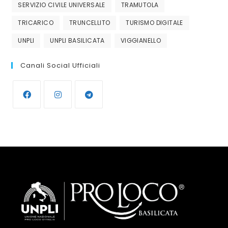
SERVIZIO CIVILE UNIVERSALE
TRAMUTOLA
TRICARICO
TRUNCELLITO
TURISMO DIGITALE
UNPLI
UNPLI BASILICATA
VIGGIANELLO
Canali Social Ufficiali
Opens
Opens
Opens
in
in
in
a
a
a
new
new
new
tab
tab
tab