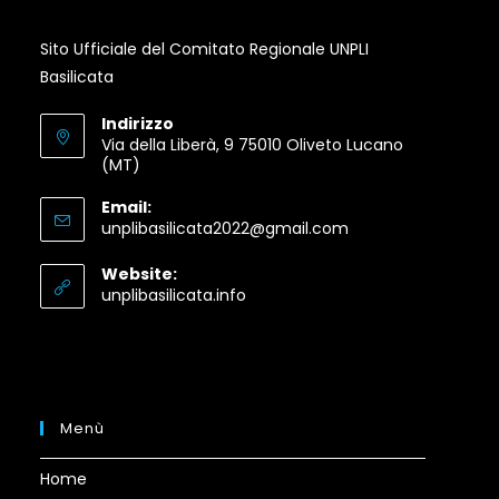
Sito Ufficiale del Comitato Regionale UNPLI
Basilicata
Indirizzo
Via della Liberà, 9 75010 Oliveto Lucano
(MT)
Email:
Opens
unplibasilicata2022@gmail.com
in
your
Website:
application
Opens
unplibasilicata.info
in
a
new
tab
Menù
Home