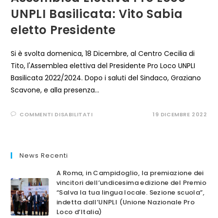
UNPLI Basilicata: Vito Sabia
eletto Presidente
Si è svolta domenica, 18 Dicembre, al Centro Cecilia di
Tito, l'Assemblea elettiva del Presidente Pro Loco UNPLI
Basilicata 2022/2024. Dopo i saluti del Sindaco, Graziano
Scavone, e alla presenza…
SU
COMMENTI DISABILITATI
19 DICEMBRE 2022
ASSEMBLEA
ELETTIVA
PRO
LOCO
UNPLI
BASILICATA:
News Recenti
VITO
SABIA
ELETTO
A Roma, in Campidoglio, la premiazione dei
PRESIDENTE
vincitori dell’undicesima edizione del Premio
“Salva la tua lingua locale. Sezione scuola”,
indetta dall’UNPLI (Unione Nazionale Pro
Loco d’Italia)