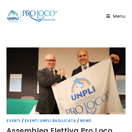
Salta
al
Menu
contenuto
EVENTI
/
EVENTI UNPLI BASILICATA
/
NEWS
Assemblea Elettiva Pro Loco