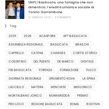
UNPLI Basilicata, una famiglia che non
dimentica: l’eredità umana e sociale di
Tonino Garrambone
10 FEBBRAIO 2026
/
0 COMMENTS
Tag
2025
2026
ACANFORA
APT BASILICATA
ASSEMBLEA REGIONALE
BASILICATA
BRASCHI
CAPPIELLO
CATENA
CHARGES
CORTEI STORICI
COSENTINO
DEL PUENTE
DE MARCO
DIGITALE
FIB BASILICATA
FORENZA
FORMAZIONE
FULCO
GIORNATA REGIONALE
GRUMENTO NOVA
LA SPINA
LAUCIELLO
MATERA
MENCHISE
MIGLIONICO
MONTALBANO JONICO
MUNNAREDDA
PREMIO
PRO LOCO
REGIONE BASILICATA
ROMA
ROOTSIN