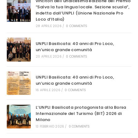
vincitori dell’undicesima edizione del Premio
DEI
DIFETTI”
“Salva la tua lingua locale. Sezione scuola”,
indetta dall’UNPLI (Unione Nazionale Pro
Loco d’Italia)
28 APRILE 2026
/
0 COMMENTS
UNPLI Basilicata: 40 anni di Pro Loco,
un’unica grande comunità
20 APRILE 2026
/
0 COMMENTS
UNPLI Basilicata: 40 anni di Pro Loco,
un’unica grande comunità
16 APRILE 2026
/
0 COMMENTS
L’UNPLI Basilicata protagonista alla Borsa
Internazionale del Turismo (BIT) 2026 di
Milano
13 FEBBRAIO 2026
/
0 COMMENTS