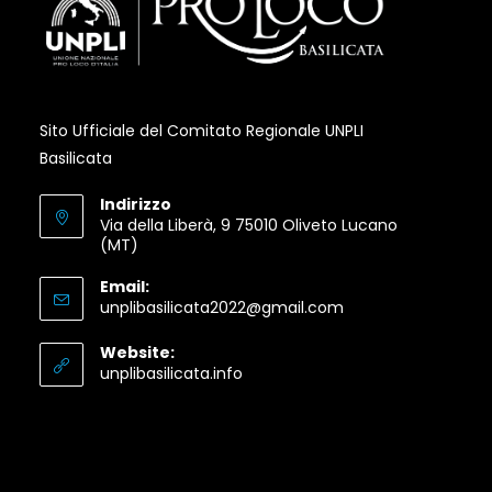
Sito Ufficiale del Comitato Regionale UNPLI
Basilicata
Indirizzo
Via della Liberà, 9 75010 Oliveto Lucano
(MT)
Email:
Opens
unplibasilicata2022@gmail.com
in
your
Website:
application
Opens
unplibasilicata.info
in
a
new
tab