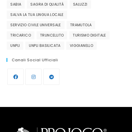
SABIA
SAGRA DI QUALITÀ
SALUZZI
SALVA LA TUA LINGUA LOCALE
SERVIZIO CIVILE UNIVERSALE
TRAMUTOLA
TRICARICO
TRUNCELLITO
TURISMO DIGITALE
UNPLI
UNPLI BASILICATA
VIGGIANELLO
Canali Social Ufficiali
Opens
Opens
Opens
in
in
in
a
a
a
new
new
new
tab
tab
tab