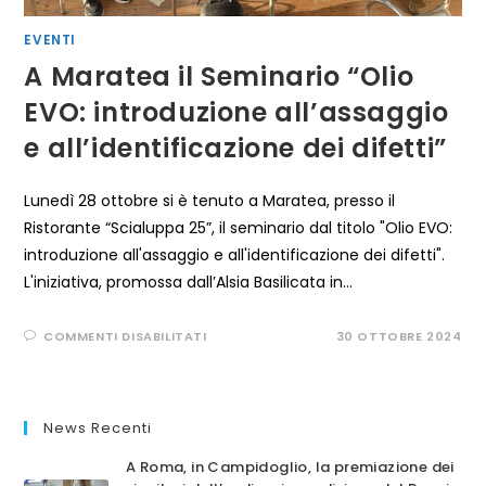
EVENTI
A Maratea il Seminario “Olio
EVO: introduzione all’assaggio
e all’identificazione dei difetti”
Lunedì 28 ottobre si è tenuto a Maratea, presso il
Ristorante “Scialuppa 25”, il seminario dal titolo "Olio EVO:
introduzione all'assaggio e all'identificazione dei difetti".
L'iniziativa, promossa dall’Alsia Basilicata in…
SU
COMMENTI DISABILITATI
30 OTTOBRE 2024
A
MARATEA
IL
SEMINARIO
“OLIO
EVO:
News Recenti
INTRODUZIONE
ALL’ASSAGGIO
E
A Roma, in Campidoglio, la premiazione dei
ALL’IDENTIFICAZIONE